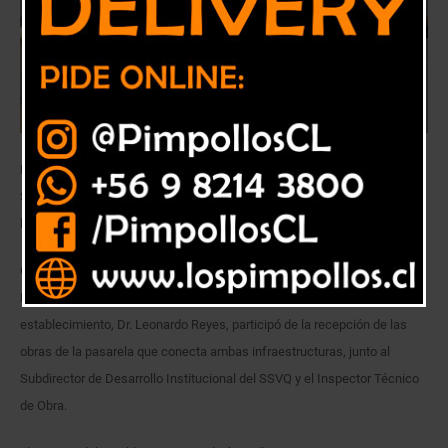
La estructura destinada al tránsito de camillas conecta la antiguo
Servicio de Traumatología, ubicado en el segundo piso del actual
hospital, con el primer piso del nuevo centro asistencial.
Como parte de la habilitación progresiva del nuevo Hospital Dr. Gustavo
Fricke del Servicio de Salud Viña del Mar Quillota, el Director del
establecimiento, Dr. Leonardo Reyes, participó de la recepción de las
obras de la pasarela que conecta ambas infraestructuras, junto al
Subdirector de Desarrollo Institucional del SSVQ y el Inspector Técnico
de Obra.