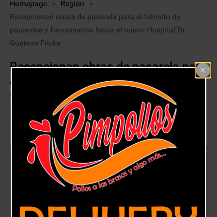
Homepage
>
Región
>
Recepcionan obras de pasarela para el tránsito de
pacientes y funcionarios hacia el nuevo Hospital Dr.
Gustavo Fricke
Recepcionan obras de pasarela para
el tránsito de pacientes y
funcionarios hacia el nuevo Hospital
Dr. Gustavo Fricke
1 agosto, 2020
Región