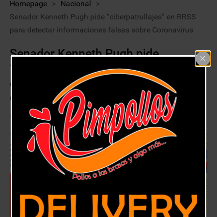
Homepage
>
Nacional
>
Senador Kenneth Pugh pide “ciberpatrullajes” en RRSS
para detectar informaciones falsas sobre Coronavirus
Senador Kenneth Pugh pide
“ciberpatrullajes” en RRSS para
detectar informaciones falsas sobre
Coronavirus
19 marzo, 2020
Nacional