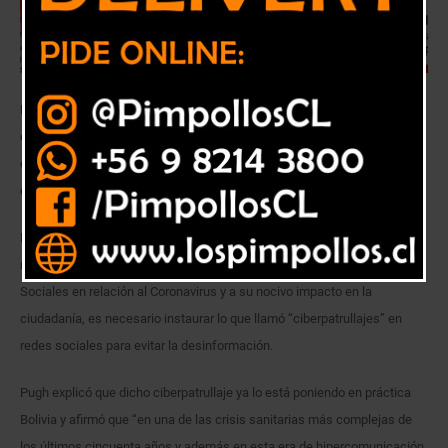
Parlamentario por Valparaíso recalcó que esta crisis sanitaria es una
oportunidad para entender, poner en práctica las TI y reforzar la
ciberseguridad, evitando el flujo de información que genera pánico y
conductas inapropiadas que no ayudan a contener la pandemia.
El senador Kenneth Pugh (Ind.), advirtió que dada la avalancha de
noticias, consejos e informaciones falsas que circulan en las Redes
Sociales en relación al Coronavirus y a su nocivo impacto en la
ciudadanía, es necesario instaurar lo que llamó “ciberpatrullajes” en
redes sociales para evitar la desinformación.
Pugh explicó que dicho ciberpatrullaje ya lo está poniendo en práctica
Bolivia y afirmó que “en una de las crisis sanitarias más complejas de
los últimos cincuenta años y además en esta era de hipercomunicación