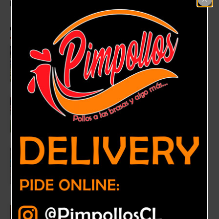
Homepage
>
Deportes
Categoría:
Deportes
Unión La Calera rescata un empate y
termina con la angustia
8 noviembre, 2024
Deportes
Unión La Calera no pudo con Colo Colo y
sigue complicado con el descenso
17 octubre, 2024
Deportes
Se realizó lanzamiento de nueva versión
de la Corrida Familiar Sopraval en La
Calera
17 octubre, 2024
Deportes
,
La Calera
César Pérez se despide de Unión La Calera