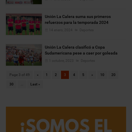
Unión La Calera suma sus primeros
refuerzos para la temporada 2024
14 enero, 2024
Deportes
Unión La Calera clasificó a Copa
Sudamericana pese a caer por goleada
1 octubre, 2023
Deportes
Page 3 of 49
«
1
2
3
4
5
»
10
20
30
...
Last »