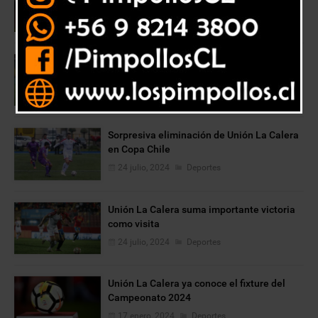
24 julio, 2024
Deportes
Unión La Calera cae ante la «UC» en su
regreso a la competencia
24 julio, 2024
Deportes
Sorpresiva eliminación de Unión La Calera
en Copa Chile
24 julio, 2024
Deportes
Unión La Calera suma importante victoria
como visita
24 julio, 2024
Deportes
Unión La Calera ya conoce el fixture del
Campeonato 2024
17 enero, 2024
Deportes